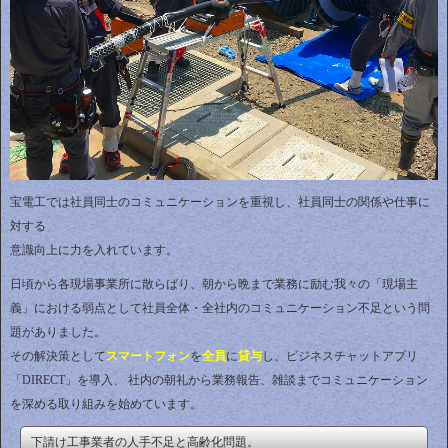
宝電工では社員同士のコミュニケーションを重視し、社員同士の関係や仕事に
対する
意識向上に力を入れています。
日頃から各現場事業所に散らばり、朝から晩まで業務に励む我々の「現場主
義」における弱点として社員全体・全社内のコミュニケーション不足という問
題がありました。
その解決策として
スマートフォン
を
全員
に
貸与
し、ビジネスチャットアプリ
「DIRECT」を導入、 社内の朝礼から業務報告、雑談までコミュニケーション
を深める取り組みを始めています。
下請け工事業者の人手不足と高齢化問題。