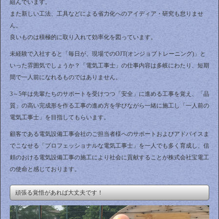
組んでいます。
また新しい工法、工具などによる省力化へのアイディア・研究も怠りませ
ん。
良いものは積極的に取り入れて効率化を図っています。
未経験で入社すると「毎日が、現場でのOJT(オンジョブトレーニング)」と
いった雰囲気でしょうか？「電気工事士」の仕事内容は多岐にわたり、短期
間で一人前になれるものではありません。
3～5年は先輩たちのサポートを受けつつ「安全」に進める工事を覚え、「品
質」の高い完成形を作る工事の進め方を学びながら一緒に施工し「一人前の
電気工事士」を目指してもらいます。
顧客である電気設備工事会社のご担当者様へのサポートおよびアドバイスま
でこなせる「プロフェッショナルな電気工事士」を一人でも多く育成し、信
頼のおける電気設備工事の施工により社会に貢献することが株式会社宝電工
の使命と感じております。
頑張る覚悟があれば大丈夫です！