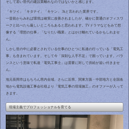
そして若い世代の建設業離れなのではないかと感じます。
「キツイ」「キタナイ」「キケン」 3kと言われた業界です。
一昔前からみれば環境は確実に改善されましたが、確かに普通のオフィスワ
ークと比べたら厳しいところもあると思われます。TVドラマなどをみて想
像する「理想の仕事」「なりたい職業」とはかけ離れているかもしれませ
ん。
しかし世の中に必要とされている仕事のひとつに私達の行っている「電気工
事」も含まれています。そして今「深刻な人手不足」で困っています。バラ
ンスという意味で私達「電気工事士」は需要に対して供給が追い付きませ
ん。
地元長岡市はもちろん県内全域、さらに近県、関東方面・中部地方と全国各
地から電気設備工事会社様より「電気工事の現場施工」のオファーが入って
きます。
現場主義でプロフェッショナルを育てる