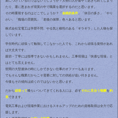
業につけているのではないでしょうか？大勢の人が途中であきらめてしまっ
たり、運に恵まれず現実の中で職業を選択するのだと思います。
その時重視するのはどこでしょうか？「
金銭的条件
」「休日の多さ」「やり
がい」「職場の雰囲気」「老後の保障」色々あると思います。
株式会社宝電工は学歴不問、やる気と根性のある「ギラギラ」した人物を探
しています。
学生時代に頑張って勉強してこなかった人でも、これから頑張る覚悟があれ
ば大丈夫です。
親切・丁寧には指導できないかもしれません。工事現場は「快適な現場」と
はとても言えません。
世間の大型連休の時にしかできない仕事のオファーもあります。
でもそんな職業だからこそ需要に対しての供給が追い付きません。
今後もその傾向は続くのではないかと思います。
だから
頑張って
喰らいついてきてくれる人には、必ず
それに見合う報酬
を
約
束
できます。
電気工事および現場作業におけるスキルアップのための資格取得は全力で応
援します。