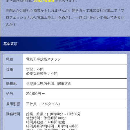
また資格取得時の
お祝い金制度
等もあります。
理想とかけ離れた職業かもしれませんが、開き直って株式会社宝電工で「プ
ロフェッショナルな電気工事士」をめざし、一緒に汗をかいて働いてみませ
んか？
募集要項
職種
電気工事技能スタッフ
資格
学歴：不問
必要な経験等：不問
勤務地
※現場は県内全域、関東方面
給与
250,000円 〜
雇用形態
正社員 （フルタイム）
勤務時間
始業、終業：(1)8時00分～17時30分
休憩時間：休憩時間100分
時間外勤務：32時間 程度
時間外月平均時間：月平均32時間