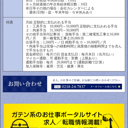
休日：日祝他 年間休日数：110日
６ヶ月経過後の年次有給休暇日数：10日
休日等その他の場合：会社カレンダーによる
・週休2日制・盆・年末年始・ＧＷ休みあり
待遇
月給 定額的に支払われる手当
１：工具手当 10,000円～10,000円 定額的に支払われる手当
２：拘束手当 31,500円～50,000円
その他手当等付記事項 ： 資格手当：第二種電気工事士10,000
円／月 第一種電気工事士20,000/月
出張手当：2,200円～／日 精勤手当:０～10,000円／月
＊拘束手当は現場への移動時間と就業後の移動時間までを含ん
で手当を出すもの
賃金締切日：毎月15日 賃金支払日：毎月末日（当月払い）
マイカー通勤：可 通勤手当：実費（上限あり）
通勤手当額：毎月 20,000円まで (通勤距離で計算）
加入保険等：雇用・労災・健康・厚生